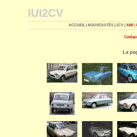
IUI2CV
ACCUEIL
|
NOUVEAUTÉS
|
2CV
|
AMI
|
Catégo
La pag