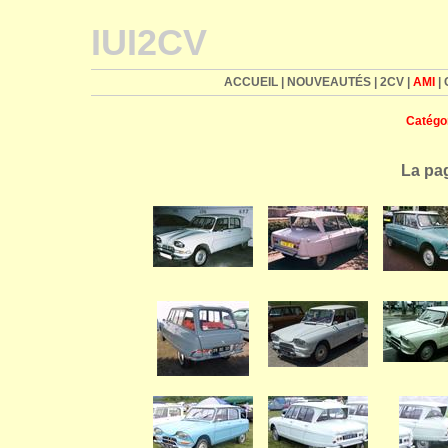
IUI2CV
ACCUEIL
|
NOUVEAUTÉS
|
2CV
|
AMI
|
Catégo
La pag