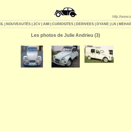
http://www.
IL
|
NOUVEAUTÉS
|
2CV
|
AMI
|
CURIOSITES
|
DERIVEES
|
DYANE
|
LN
|
MEHAR
Les photos de Julie Andrieu (3)