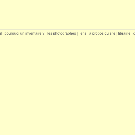
il
|
pourquoi un inventaire ?
|
les photographes
|
liens
|
à propos du site
|
librairie
|
c