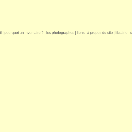
il
|
pourquoi un inventaire ?
|
les photographes
|
liens
|
à propos du site
|
librairie
|
c