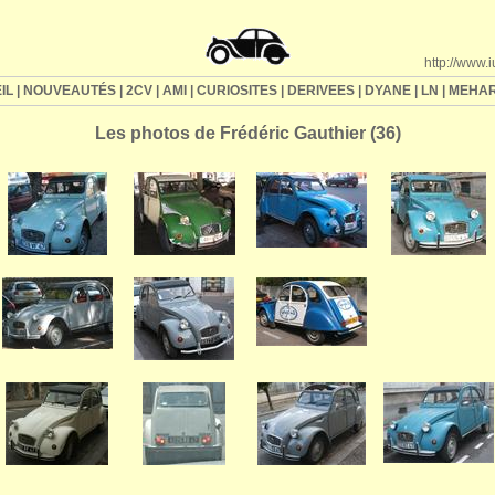
http://www.
IL
|
NOUVEAUTÉS
|
2CV
|
AMI
|
CURIOSITES
|
DERIVEES
|
DYANE
|
LN
|
MEHAR
Les photos de Frédéric Gauthier (36)