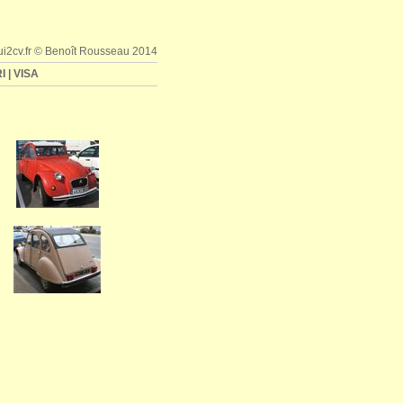
iui2cv.fr © Benoît Rousseau 2014
I
|
VISA