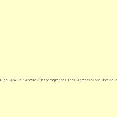
il
|
pourquoi un inventaire ?
|
les photographes
|
liens
|
à propos du site
|
librairie
|
c