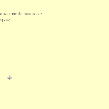
iui2cv.fr © Benoît Rousseau 2014
I
|
VISA