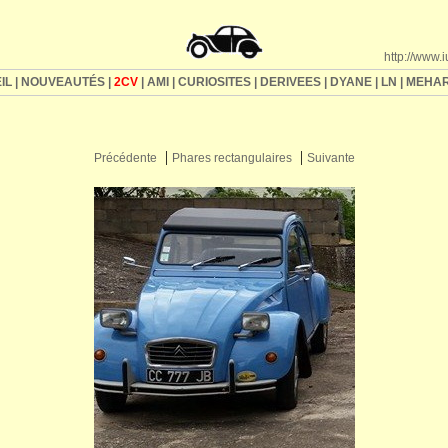
http://www.
IL
|
NOUVEAUTÉS
|
2CV
|
AMI
|
CURIOSITES
|
DERIVEES
|
DYANE
|
LN
|
MEHAR
|
|
Précédente
Phares rectangulaires
Suivante