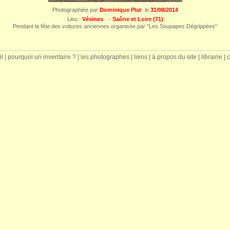
Photographiée par
Dominique Plat
le
31/08/2014
Lieu :
Vésines
-
Saône et Loire (71)
Pendant la fête des voitures anciennes organisée par "Les Soupapes Dégrippées"
il
|
pourquoi un inventaire ?
|
les photographes
|
liens
|
à propos du site
|
librairie
|
c